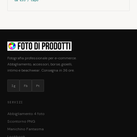
da €35 / capo
Fotografia professionale per e-commerce.
Abbigliamento, accessori, borse, gioielli,
intimo e beachwear. Consegna in 36 ore.
Ig
Fb
Pt
SERVIZI
Abbigliamento 4 foto
Scontorno PNG
Manichino Fantasma
Lookbook