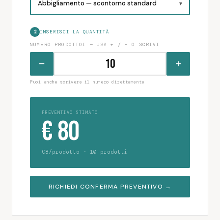
2
INSERISCI LA QUANTITÀ
NUMERO PRODOTTOI — USA + / − O SCRIVI
−
+
Puoi anche scrivere il numero direttamente
PREVENTIVO STIMATO
€ 80
€8/prodotto · 10 prodotti
RICHIEDI CONFERMA PREVENTIVO →