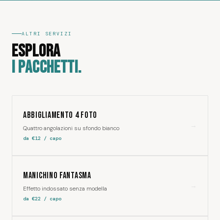
ALTRI SERVIZI
ESPLORA
I PACCHETTI.
Abbigliamento 4 foto
→
Quattro angolazioni su sfondo bianco
da €12 / capo
Manichino Fantasma
→
Effetto indossato senza modella
da €22 / capo