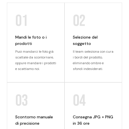
01
02
Mandi le foto o i
Selezione del
prodotti
soggetto
Puoi mandarci le foto già
Il team seleziona con cura
scattate da scontornare,
i bordi del prodotto,
oppure mandare i prodotti
eliminando ombre e
e scattiamo noi.
sfondi indesiderati.
03
04
Scontorno manuale
Consegna JPG + PNG
di precisione
in 36 ore