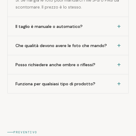
Sì. Se hai già le foto puoi mandarci i file JPG o PNG da
scontornare. Il prezzo è lo stesso.
+
Il taglio è manuale o automatico?
+
Che qualità devono avere le foto che mando?
+
Posso richiedere anche ombre o riflessi?
+
Funziona per qualsiasi tipo di prodotto?
PREVENTIVO