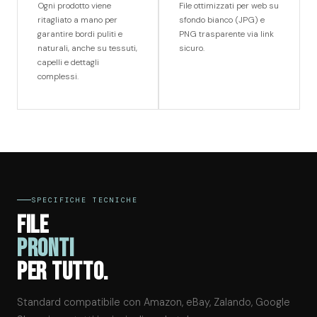
Ogni prodotto viene
File ottimizzati per web su
ritagliato a mano per
sfondo bianco (JPG) e
garantire bordi puliti e
PNG trasparente via link
naturali, anche su tessuti,
sicuro.
capelli e dettagli
complessi.
SPECIFICHE TECNICHE
FILE
PRONTI
PER TUTTO.
Standard compatibile con Amazon, eBay, Zalando, Google