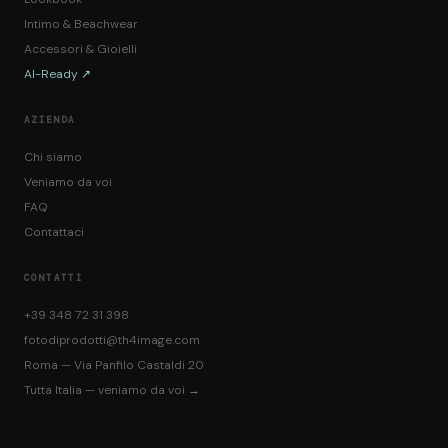
Intimo & Beachwear
Accessori & Gioielli
AI-Ready ↗
AZIENDA
Chi siamo
Veniamo da voi
FAQ
Contattaci
CONTATTI
+39 348 72 31 398
fotodiprodotti@th4image.com
Roma — Via Panfilo Castaldi 20
Tutta Italia — veniamo da voi →