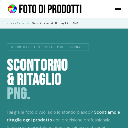
Home
›
Servizi
›
Scontorno & Ritaglio PNG
SCONTORNO E RITAGLIO PROFESSIONALE
SCONTORNO
& RITAGLIO
PNG.
Hai già le foto o vuoi solo lo sfondo bianco?
Scontiamo e
ritaglia ogni prodotto
con precisione professionale.
Ideale per marketplace, Amazon, eBay e cataloghi.