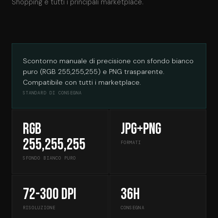
Shopping e tutti i principali marketplace.
Scontorno manuale di precisione con sfondo bianco
puro (RGB 255,255,255) e PNG trasparente.
Compatibile con tutti i marketplace.
STANDARD DI CONSEGNA
RGB
JPG+PNG
255,255,255
FORMATI
SFONDO BIANCO PURO
72-300 dpi
36h
RISOLUZIONE
CONSEGNA