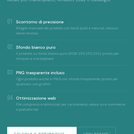
01
Scontorno di precisione
Ritaglio manuale del prodotto con bordi puliti e naturali, nessun
alone residuo
02
Sfondo bianco puro
Il prodotto su fondo bianco puro (RGB 255,255,255) pronto per
Amazon e marketplace
03
PNG trasparente incluso
Ogni prodotto anche in PNG con sfondo trasparente, pronto per
qualsiasi uso grafico
04
Ottimizzazione web
File compressi e ottimizzati per caricamento veloce su e-commerce
e piattaforme