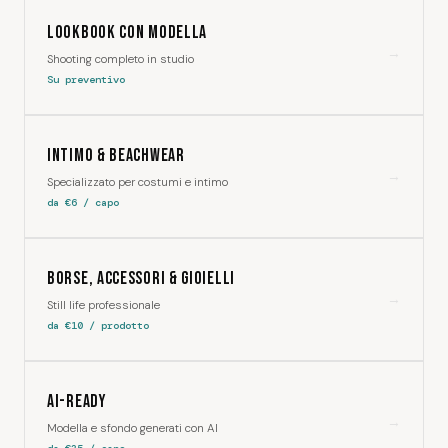
Lookbook con modella
→
Shooting completo in studio
Su preventivo
Intimo & Beachwear
→
Specializzato per costumi e intimo
da €6 / capo
Borse, Accessori & Gioielli
→
Still life professionale
da €10 / prodotto
AI-Ready
→
Modella e sfondo generati con AI