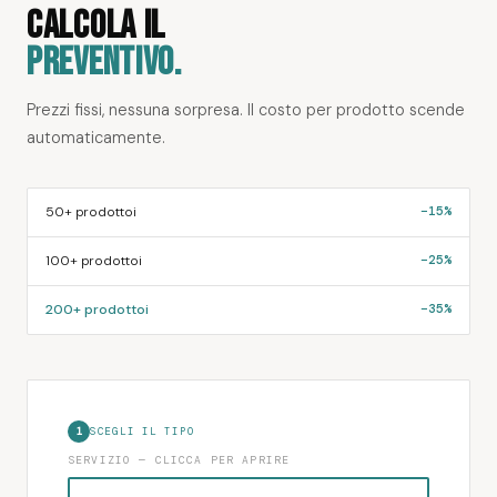
CALCOLA IL
PREVENTIVO.
Prezzi fissi, nessuna sorpresa. Il costo per prodotto scende
automaticamente.
50+ prodottoi
−15%
100+ prodottoi
−25%
200+ prodottoi
−35%
1
SCEGLI IL TIPO
SERVIZIO — CLICCA PER APRIRE