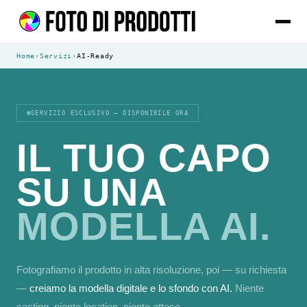
Home
›
Servizi
›
AI-Ready
SERVIZIO ESCLUSIVO — DISPONIBILE ORA
IL TUO CAPO
SU UNA
MODELLA AI.
Fotografiamo il prodotto in alta risoluzione, poi — su richiesta
—
creiamo la modella digitale e lo sfondo con AI.
Niente
casting, niente location, niente attese.