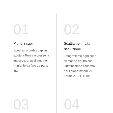
01
02
Mandi i capi
Scattiamo in alta
risoluzione
Spedisci o porta i capi in
studio a Roma o presso la
Fotografiamo ogni capo
tua sede. Li gestiamo noi
su sfondo neutro con
— niente da fare da parte
illuminazione calibrata
tua.
per l’elaborazione AI.
Formato TIFF 16bit.
03
04