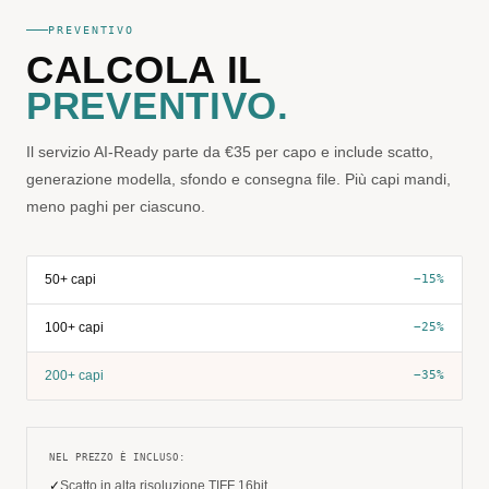
PREVENTIVO
CALCOLA IL
PREVENTIVO.
Il servizio AI-Ready parte da €35 per capo e include scatto,
generazione modella, sfondo e consegna file. Più capi mandi,
meno paghi per ciascuno.
50+ capi
−15%
100+ capi
−25%
200+ capi
−35%
NEL PREZZO È INCLUSO:
✓
Scatto in alta risoluzione TIFF 16bit