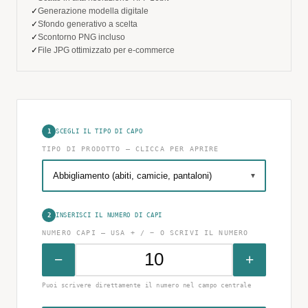
✓
Generazione modella digitale
✓
Sfondo generativo a scelta
✓
Scontorno PNG incluso
✓
File JPG ottimizzato per e-commerce
SCEGLI IL TIPO DI CAPO
1
TIPO DI PRODOTTO — CLICCA PER APRIRE
INSERISCI IL NUMERO DI CAPI
2
NUMERO CAPI — USA + / − O SCRIVI IL NUMERO
−
+
Puoi scrivere direttamente il numero nel campo centrale