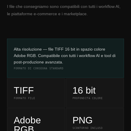
I file che consegniamo sono compatibili con tutti i workflow AI,
le piattaforme e-commerce e i marketplace.
Alta risoluzione — file TIFF 16 bit in spazio colore
Adobe RGB. Compatibile con tutti i workflow AI e tool di
post-produzione avanzata.
FORMATO DI CONSEGNA STANDARD
TIFF
16 bit
FORMATO FILE
PROFONDITÀ COLORE
Adobe
PNG
RGB
SCONTORNO INCLUSO