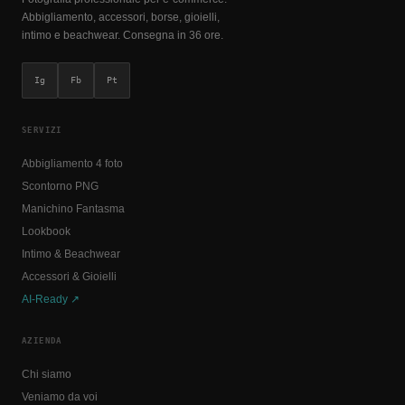
Abbigliamento, accessori, borse, gioielli,
intimo e beachwear. Consegna in 36 ore.
Ig
Fb
Pt
SERVIZI
Abbigliamento 4 foto
Scontorno PNG
Manichino Fantasma
Lookbook
Intimo & Beachwear
Accessori & Gioielli
AI-Ready ↗
AZIENDA
Chi siamo
Veniamo da voi