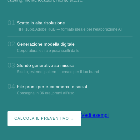
01
Scatto in alta risoluzione
TIFF 16bit, Adobe RGB — formato ideale per l’elaborazione AI
02
Generazione modella digitale
Corporatura, etnia e posa scelti da te
03
Sfondo generativo su misura
Studio, esterno, pattern — creato per il tuo brand
04
File pronti per e-commerce e social
Consegna in 36 ore, pronti all’uso
Vedi esempi
CALCOLA IL PREVENTIVO →