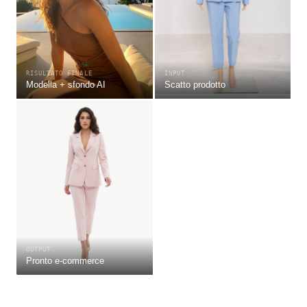
RISULTATO FINALE
INPUT
Modella + sfondo AI
Scatto prodotto
OUTPUT
Pronto e-commerce