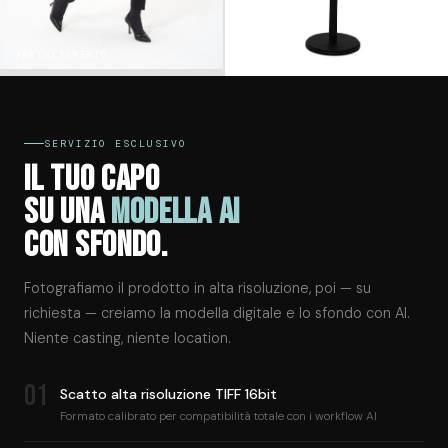
ABBIGLIAMENTO
GIOIELLI
SERVIZIO ESCLUSIVO
IL TUO CAPO
SU UNA
MODELLA AI
CON SFONDO.
Fotografiamo il prodotto in alta risoluzione, poi — su
richiesta — creiamo la modella digitale e lo sfondo con AI.
Niente casting, niente location.
01
Scatto alta risoluzione TIFF 16bit
Formato calibrato per compatibilità totale con i workflow AI