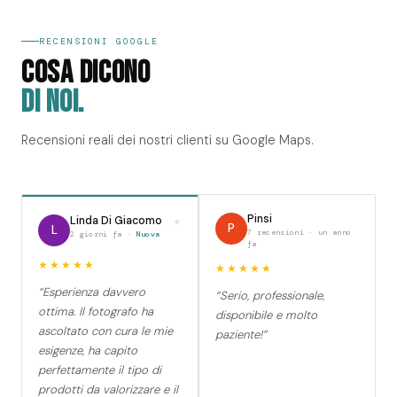
RECENSIONI GOOGLE
COSA DICONO
DI NOI.
Recensioni reali dei nostri clienti su Google Maps.
Pinsi
Linda Di Giacomo
★
P
L
7 recensioni · un anno
2 giorni fa ·
Nuova
fa
★★★★★
★★★★★
“Esperienza davvero
“Serio, professionale,
ottima. Il fotografo ha
disponibile e molto
ascoltato con cura le mie
paziente!”
esigenze, ha capito
perfettamente il tipo di
prodotti da valorizzare e il