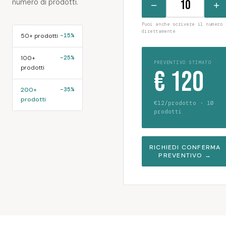
numero di prodotti.
−
+
Puoi anche scrivere il numero
direttamente
50+ prodotti
−15%
100+
−25%
PREVENTIVO STIMATO
prodotti
€ 120
200+
−35%
prodotti
€12/prodotto · 10
prodotti
RICHIEDI CONFERMA
PREVENTIVO →