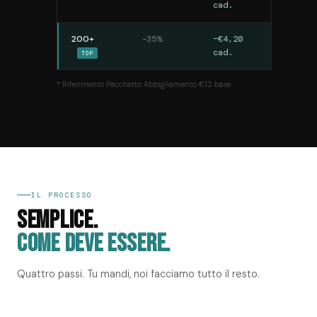
cad.
200+
−35%
−€4,20
cad.
TOP
* Riferimento Pacchetto Abbigliamento €12 base.
IL PROCESSO
SEMPLICE.
COME DEVE ESSERE.
Quattro passi. Tu mandi, noi facciamo tutto il resto.