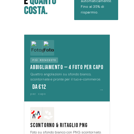
E
QUANTO
automaticamente.
Fino al 35% di
COSTA.
risparmio.
PIÙ RICHIESTO
Abbigliamento — 4 foto per capo
Quattro angolazioni su sfondo bianco,
scontornate e pronte per il tuo e-commerce.
da €12
→
per capo
Scontorno & Ritaglio PNG
Foto su sfondo bianco con PNG scontornato.