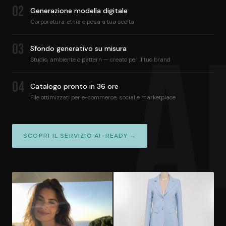
02
Generazione modella digitale
Corporatura, etnia e posa a tua scelta
03
Sfondo generativo su misura
Studio, ambiente o pattern — creato per il tuo brand
04
Catalogo pronto in 36 ore
File ottimizzati per e-commerce, social e marketplace
SCOPRI IL SERVIZIO AI-READY →