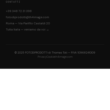
CONTATTI
+39 348 72 31 398
fotodiprodotti@th4image.com
Roma — Via Panfilo Castaldi 20
Tutta Italia — veniamo da voi →
© 2025 FOTODIPRODOTTI di Thomas Toti — P.IVA 10968241009
Privacy
Cookie
th4image.com