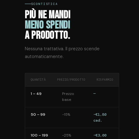
SCONTISTICA
PIÙ NE MANDI
MENO SPENDI
A PRODOTTO.
Nessuna trattativa. Il prezzo scende
automaticamente.
QUANTITÀ
PREZZO/PRODOTTO
RISPARMIO
1 – 49
Prezzo
—
base
50 – 99
−15%
−€1,80
cad.
100 – 199
−25%
−€3,00