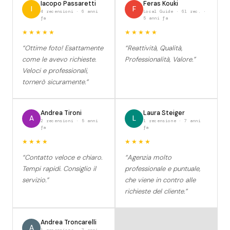
Iacopo Passaretti
Feras Kouki
I
F
4 recensioni · 6 anni
Local Guide · 61 rec. ·
fa
5 anni fa
★★★★★
★★★★★
“Ottime foto! Esattamente
“Reattività, Qualità,
come le avevo richieste.
Professionalità, Valore.”
Veloci e professionali,
tornerò sicuramente.”
Andrea Tironi
Laura Steiger
A
L
2 recensioni · 5 anni
1 recensione · 7 anni
fa
fa
★★★★
★★★★
“Contatto veloce e chiaro.
“Agenzia molto
Tempi rapidi. Consiglio il
professionale e puntuale,
servizio.”
che viene in contro alle
richieste del cliente.”
Andrea Troncarelli
A