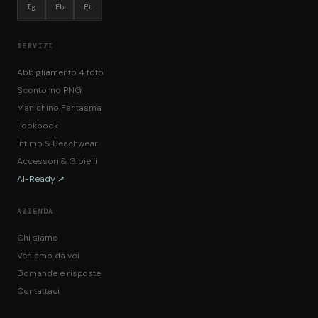
Ig
Fb
Pt
SERVIZI
Abbigliamento 4 foto
Scontorno PNG
Manichino Fantasma
Lookbook
Intimo & Beachwear
Accessori & Gioielli
AI-Ready ↗
AZIENDA
Chi siamo
Veniamo da voi
Domande e risposte
Contattaci