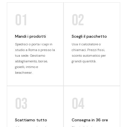
01
02
Mandi i prodotti
Scegli il pacchetto
Spedisci o porta i capi in
Usa il calcolatore o
studio a Roma o presso la
chiamaci. Prezzi fissi,
tua sede. Gestiamo
sconto automatico per
abbigliamento, borse,
grandi quantità.
gioielli, intimo e
beachwear.
03
04
Scattiamo tutto
Consegna in 36 ore