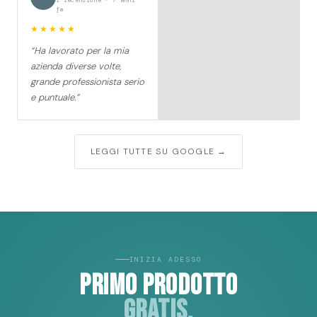
1 recensione · 7 anni
fa
★★★★★
“Ha lavorato per la mia
azienda diverse volte,
grande professionista serio
e puntuale.”
LEGGI TUTTE SU GOOGLE →
INIZIA ADESSO
PRIMO PRODOTTO
GRATIS.