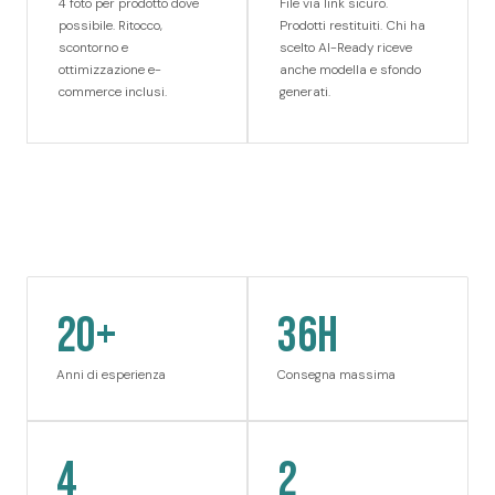
4 foto per prodotto dove
File via link sicuro.
possibile. Ritocco,
Prodotti restituiti. Chi ha
scontorno e
scelto AI-Ready riceve
ottimizzazione e-
anche modella e sfondo
commerce inclusi.
generati.
20+
36H
Anni di esperienza
Consegna massima
4
2