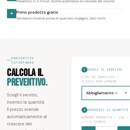
Preventivo in 2 minuti. Sconto automatico al crescere del volume.
Primo prodotto gratis
★
Valutiamo insieme prima di qualsiasi impegno. Zero rischi.
PREVENTIVO
ISTANTANEO
CALCOLA IL
1
SCEGLI IL SERVIZIO
TIPO DI SERVIZIO —
PREVENTIVO.
CLICCA PER APRIRE
Scegli il servizio,
inserisci la quantità.
Il prezzo scende
2
INSERISCI LA QUANTITÀ
automaticamente al
NUMERO PRODOTTI — USA +
/ − O SCRIVI
crescere del